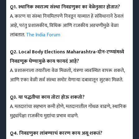
Q1. स्थानिक स्वराज्य संस्था निवडणुका का वेळेनुसार होतात?
A. कारण या संस्था नियमितपणे निवडून याव्यात हे संविधानाने ठेवलं
आहे, परंतु प्रशासकीय, विधिक आणि राजकीय अडचणीमुळे वेळा
लांबतात.
The India Forum
Q2. Local Body Elections Maharashtra-दोन-टप्प्यांमध्ये
निवडणूक घेण्यामुळे काय फायदं आहे?
A. प्रशासनाला तयारीला वेळ मिळतो, यंत्रणा व्यवस्थित वापरू शकते,
आणि एका वेळी सर्व संस्था समोर येणाऱ्या दबावातून सुटका मिळते.
Q3. या पद्धतीचा काय तोटा होऊ शकतो?
A. मतदारांचा सहभाग कमी होणे, मतदानातील गोंधळ वाढणे, स्थानिक
मुद्द्यांपेक्षा राजकीय मुद्यांचा प्रभाव वाढणे.
Q4. निवडणुका लांबण्याचं कारण काय असू शकतं?