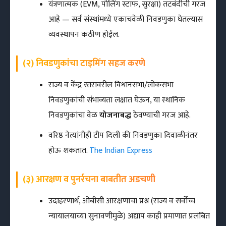
यंत्रणात्मक (EVM, पोलिंग स्टाफ, सुरक्षा) तटबंदीची गरज
आहे — सर्व संस्थांमध्ये एकाचवेळी निवडणुका घेतल्यास
व्यवस्थापन कठीण होईल.
(२) निवडणुकांचा टाइमिंग सहज करणे
राज्य व केंद्र स्तरावरील विधानसभा/लोकसभा
निवडणुकांची संभाव्यता लक्षात घेऊन, या स्थानिक
निवडणुकांचा वेळ
योजना‌बद्ध
ठेवण्याची गरज आहे.
वरिष्ठ नेत्यांनीही टीप दिली की निवडणुका दिवाळीनंतर
होऊ शकतात.
The Indian Express
(३) आरक्षण व पुनर्रचना बाबतीत अडचणी
उदाहरणार्थ, ओबीसी आरक्षणाचा प्रश्न (राज्य व सर्वोच्च
न्यायालयाच्या सुनावणीमुळे) अद्याप काही प्रमाणात प्रलंबित