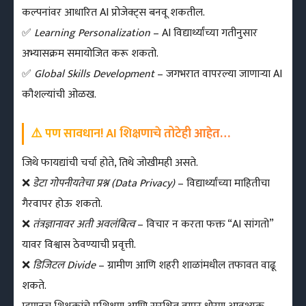
कल्पनांवर आधारित AI प्रोजेक्ट्स बनवू शकतील.
✅
Learning Personalization
– AI विद्यार्थ्यांच्या गतीनुसार
अभ्यासक्रम समायोजित करू शकतो.
✅
Global Skills Development
– जगभरात वापरल्या जाणाऱ्या AI
कौशल्यांची ओळख.
⚠️ पण सावधान! AI शिक्षणाचे तोटेही आहेत…
जिथे फायद्यांची चर्चा होते, तिथे जोखीमही असते.
❌
डेटा गोपनीयतेचा प्रश्न (Data Privacy)
– विद्यार्थ्यांच्या माहितीचा
गैरवापर होऊ शकतो.
❌
तंत्रज्ञानावर अती अवलंबित्व
– विचार न करता फक्त “AI सांगतो”
यावर विश्वास ठेवण्याची प्रवृत्ती.
❌
डिजिटल Divide
– ग्रामीण आणि शहरी शाळांमधील तफावत वाढू
शकते.