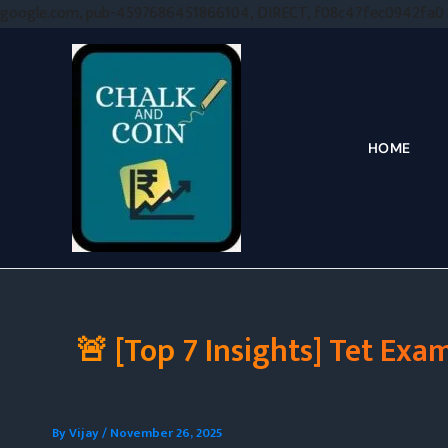
google.com, pub-4597686451866104, DIRECT, f08c47fec0942fa0
HOME
🚨 [Top 7 Insights] Tet Exam
By
Vijay
/
November 26, 2025