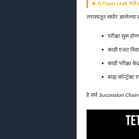
🔥
3) Paper Leak कसे झ
तपासातून समोर आलेल्या प्
परीक्षा सुरू होण
काही एजंट विद्य
काही परीक्षा कें
बाह्य कॉन्ट्रॅक्ट
हे सर्व
Succession Chain