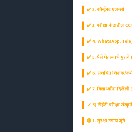
✔️ 2. कॉन्ट्रॅक्ट एजन्सी
✔️ 3. परीक्षा केंद्रातील C
✔️ 4. WhatsApp, Tele
✔️ 5. पैसे घेतल्याचे पुरा
✔️ 6. संशयित शिक्षक/कर्
✔️ 7. विद्यार्थ्यांना दिलेल
📌
5) टीईटी परीक्षा संस्कृ
🔴 1. सुरक्षा उपाय जुने