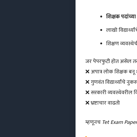
शिक्षक पदांच्य
लाखो विद्यार्थ्या
शिक्षण व्यवस्थेच
जर पेपरफुटी होत असेल त
❌ अपात्र लोक शिक्षक बन
❌ गुणवंत विद्यार्थ्यांचे नुक
❌ सरकारी व्यवस्थेवरील वि
❌ भ्रष्टाचार वाढतो
म्हणूनच
Tet Exam Paper