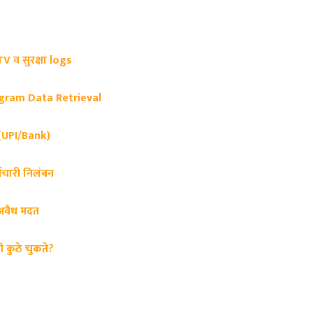
CTV व सुरक्षा logs
gram Data Retrieval
वे (UPI/Bank)
मचारी निलंबन
ी अवैध मदत
ती कुठे चुकते?