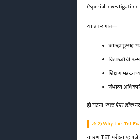
(Special Investigation
या प्रकरणात—
कोल्हापूरसह अन
विद्यार्थ्यांची 
शिक्षण मंडळाच्या 
संभाव्य अधिका
ही घटना
फक्त पेपर लीक
नव
⚠️
2) Why this Tet Ex
कारण TET परीक्षा म्हणजे