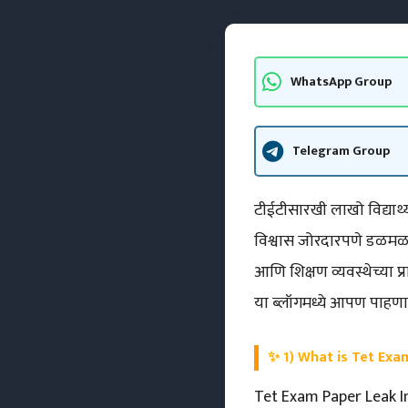
WhatsApp Group
Telegram Group
टीईटीसारखी लाखो विद्यार्थ्
विश्वास जोरदारपणे डळमळ
आणि शिक्षण व्यवस्थेच्या 
या ब्लॉगमध्ये आपण पाहण
✨
1) What is Tet Exam
Tet Exam Paper Leak Inve