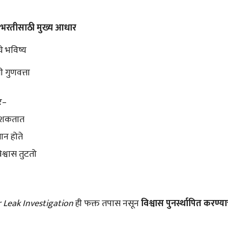
ा भरतीसाठी मुख्य आधार
ंचे भविष्य
ी गुणवत्ता
र–
ू शकतात
सान होते
श्वास तुटतो
 Leak Investigation
ही फक्त तपास नसून
विश्वास पुनर्स्थापित करण्याच