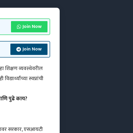
Join Now
Join Now
्हा शिक्षण व्यवस्थेवरील
यार्थ्यांच्या स्वप्नांची
आणि पुढे काय?
 त्यावर सरकार, एसआयटी