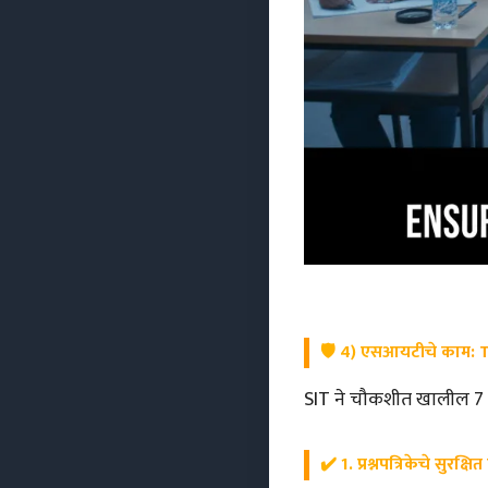
🛡️
4) एसआयटीचे काम: 
SIT ने चौकशीत खालील 
✔️ 1. प्रश्नपत्रिकेचे सुरक्षित