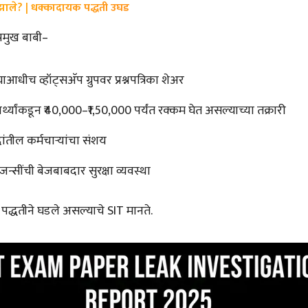
ाले? | धक्कादायक पद्धती उघड
रमुख बाबी–
्याआधीच व्हॉट्सअ‍ॅप ग्रुपवर प्रश्नपत्रिका शेअर
ार्थ्यांकडून ₹40,000–₹1,50,000 पर्यंत रक्कम घेत असल्याच्या तक्रारी
द्रांतील कर्मचाऱ्यांचा संशय
 एजन्सींची बेजबाबदार सुरक्षा व्यवस्था
पद्धतीने घडले असल्याचे SIT मानते.