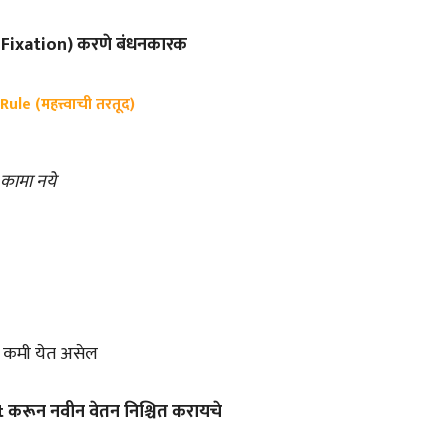
(Re-Fixation) करणे बंधनकारक
le (महत्त्वाची तरतूद)
 कामा नये
्षा कमी येत असेल
t करून नवीन वेतन निश्चित करायचे