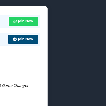
Join Now
Join Now
ठी
Game Changer