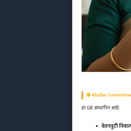
🧠
Khullar Committee 
हा GR आधारित आहे:
वेतनत्रुटी नि