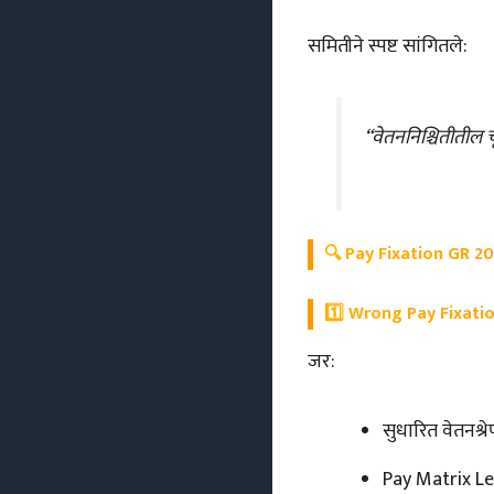
समितीने स्पष्ट सांगितले:
“वेतननिश्चितीतील 
🔍
Pay Fixation GR 202
1️⃣
Wrong Pay Fixatio
जर:
सुधारित वेतनश्
Pay Matrix L