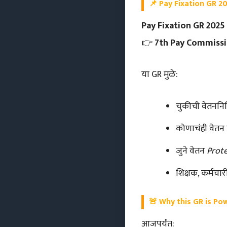
📌
Pay Fixation GR 20
Pay Fixation GR 2025
👉
7th Pay Commission 
या GR मुळे:
चुकीची वेतननिश्
कोणाचंही वेतन
जुने वेतन
Prot
शिक्षक, कर्मचा
🚨
Why this GR is Powe
आजपर्यंत: