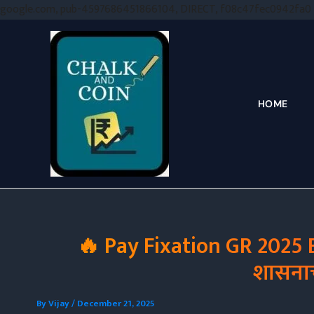
google.com, pub-4597686451866104, DIRECT, f08c47fec0942fa0
HOME
🔥 Pay Fixation GR 2025 Exp
शासनाच
By
Vijay
/
December 21, 2025