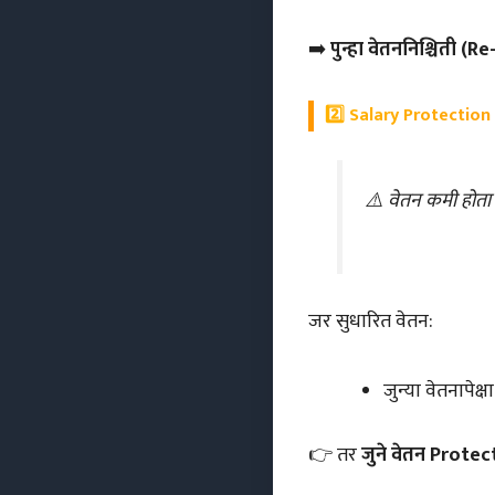
➡️
पुन्हा वेतननिश्चिती 
2️⃣
Salary Protection Ru
⚠️
वेतन कमी होता
जर सुधारित वेतन:
जुन्या वेतनापेक
👉 तर
जुने वेतन Protec