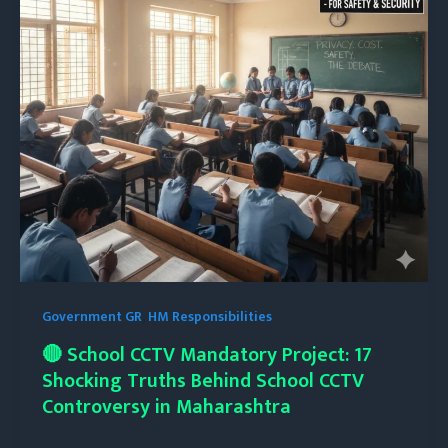
Government GR
,
HM Responsibilities
🔴 School CCTV Mandatory Project: 17
Shocking Truths Behind School CCTV
Controversy in Maharashtra