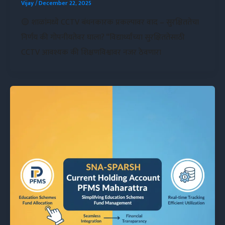
Vijay
/
December 22, 2025
🟡 शाळांमध्ये CCTV बंधनकारक प्रकल्पावर वाद – सुरक्षिततेचा
निर्णय की गोपनीयतेवर घाला? “विद्यार्थ्यांच्या सुरक्षिततेसाठी
CCTV आवश्यक की शिक्षणविश्वावर नजर ठेवणारा