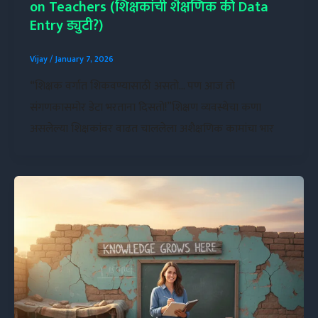
on Teachers (शिक्षकांची शैक्षणिक की Data
Entry ड्युटी?)
Vijay
/
January 7, 2026
“शिक्षक वर्गात शिकवण्यासाठी असतो… पण आज तो
संगणकासमोर डेटा भरताना दिसतो!”शिक्षण व्यवस्थेचा कणा
असलेल्या शिक्षकांवर वाढत चाललेला अशैक्षणिक कामांचा भार