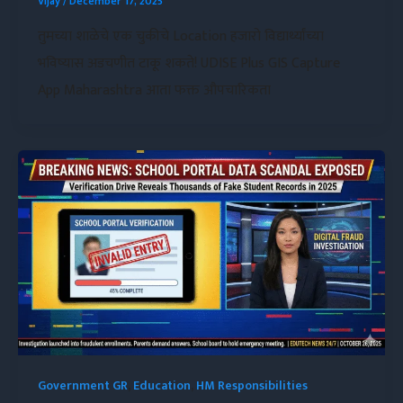
Vijay
/
December 17, 2025
तुमच्या शाळेचे एक चुकीचे Location हजारो विद्यार्थ्यांच्या
भविष्यास अडचणीत टाकू शकते! UDISE Plus GIS Capture
App Maharashtra आता फक्त औपचारिकता
Government GR
,
Education
,
HM Responsibilities