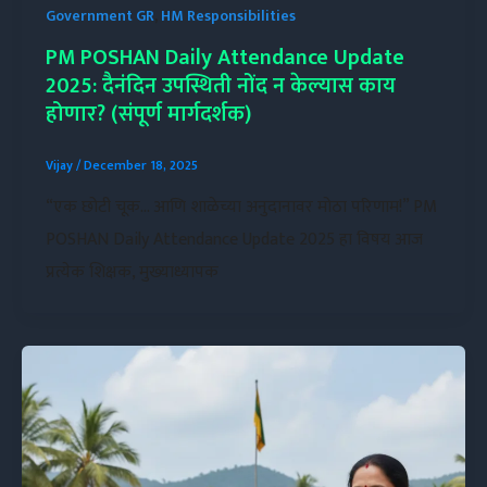
Government GR
,
HM Responsibilities
PM POSHAN Daily Attendance Update
2025: दैनंदिन उपस्थिती नोंद न केल्यास काय
होणार? (संपूर्ण मार्गदर्शक)
Vijay
/
December 18, 2025
“एक छोटी चूक… आणि शाळेच्या अनुदानावर मोठा परिणाम!” PM
POSHAN Daily Attendance Update 2025 हा विषय आज
प्रत्येक शिक्षक, मुख्याध्यापक