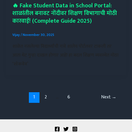
🔥 Fake Student Data in School Portal:
शाळांतील बनावट नोंदीवर शिक्षण विभागाची मोठी
कारवाई! (Complete Guide 2025)
Vijay
/
November 30, 2025
शाळेत नसलेल्या विद्यार्थ्यांची नावे शालेय पोर्टलवर टाकली तर
आता थेट गुन्हा दाखल होणार आहे! हा बदल शिक्षण व्यवस्थेत मोठा
‘शॉकवेव’
1
2
…
6
Next
→