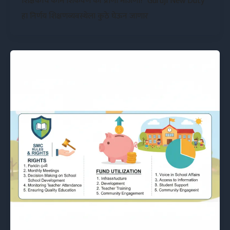
शिक्षकांचे काम शिकवणे की प्राणी मोजणी?“Guruji New Duty”
हा निर्णय शिक्षणव्यवस्थेला कुठे घेऊन जाणार