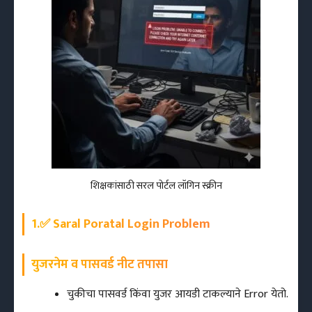
शिक्षकांसाठी सरल पोर्टल लॉगिन स्क्रीन
1.✅ Saral Poratal Login Problem
युजरनेम व पासवर्ड नीट तपासा
चुकीचा पासवर्ड किंवा युजर आयडी टाकल्याने Error येतो.