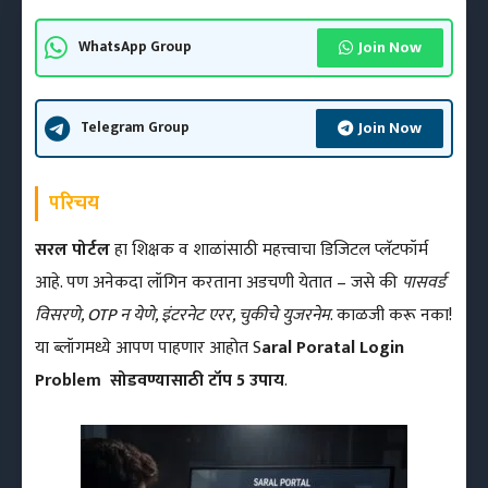
Join Now
WhatsApp Group
Join Now
Telegram Group
परिचय
सरल पोर्टल
हा शिक्षक व शाळांसाठी महत्त्वाचा डिजिटल प्लॅटफॉर्म
आहे. पण अनेकदा लॉगिन करताना अडचणी येतात – जसे की
पासवर्ड
विसरणे, OTP न येणे, इंटरनेट एरर, चुकीचे युजरनेम
. काळजी करू नका!
या ब्लॉगमध्ये आपण पाहणार आहोत S
aral Poratal Login
Problem
सोडवण्यासाठी टॉप 5 उपाय
.