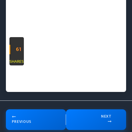
61
SHARES
Share on
Post on
Follow
Save
Facebook
X
us
NEXT
PREVIOUS