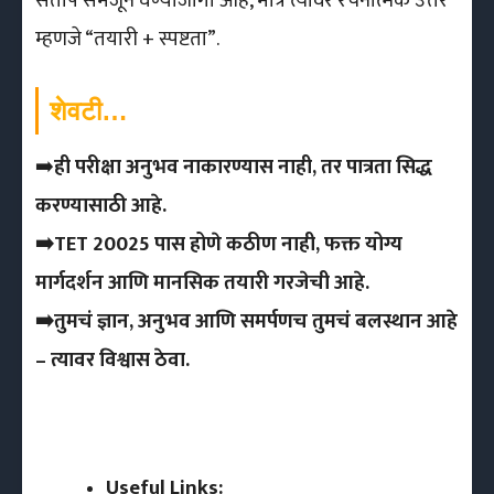
संताप समजून घेण्याजोगा आहे, मात्र त्यावर रचनात्मक उत्तर
म्हणजे “तयारी + स्पष्टता”.
शेवटी…
➡️
ही परीक्षा अनुभव नाकारण्यास नाही, तर पात्रता सिद्ध
करण्यासाठी आहे.
➡️TET 20025 पास होणे कठीण नाही, फक्त योग्य
मार्गदर्शन आणि मानसिक तयारी गरजेची आहे.
➡️तुमचं ज्ञान, अनुभव आणि समर्पणच तुमचं बलस्थान आहे
– त्यावर विश्वास ठेवा.
Useful Links: