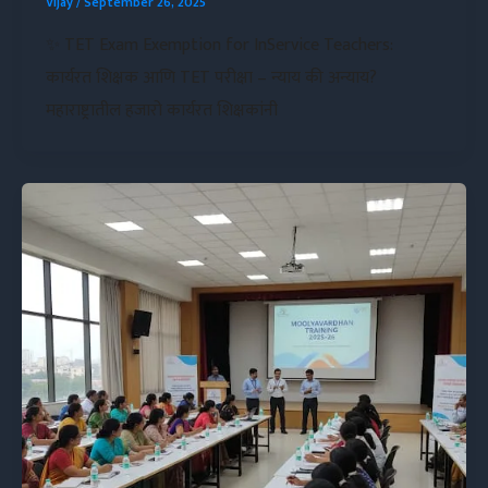
Vijay
/
September 26, 2025
✨ TET Exam Exemption for InService Teachers:
कार्यरत शिक्षक आणि TET परीक्षा – न्याय की अन्याय?
महाराष्ट्रातील हजारो कार्यरत शिक्षकांनी