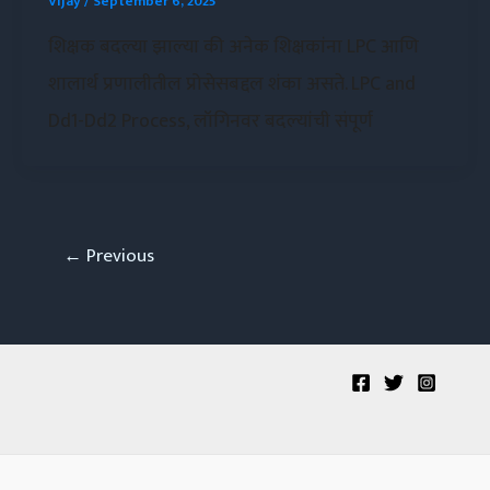
Vijay
/
September 6, 2025
शिक्षक बदल्या झाल्या की अनेक शिक्षकांना LPC आणि
शालार्थ प्रणालीतील प्रोसेसबद्दल शंका असते. LPC and
Dd1-Dd2 Process, लॉगिनवर बदल्यांची संपूर्ण
←
Previous