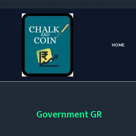
google.com, pub-4597686451866104, DIRECT, f08c47fec0942fa0
HOME
Government GR