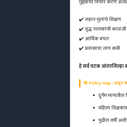
मुद्द्यांचा विचार करणे अत्य
✔️ लहान मुलांचे शिक्षण
✔️ वृद्ध पालकांची काळजी
✔️ आर्थिक बचत
✔️ प्रवासाचा ताण कमी
हे सर्व घटक आंतरजिल्हा
🚨
Policy Gap : अजून कोण
दुर्गम भागातील
महिला शिक्षकांस
पुढील वर्षी अशी