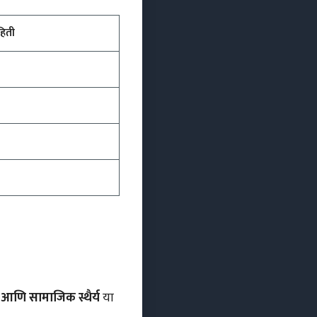
हिती
 आणि सामाजिक स्थैर्य
या