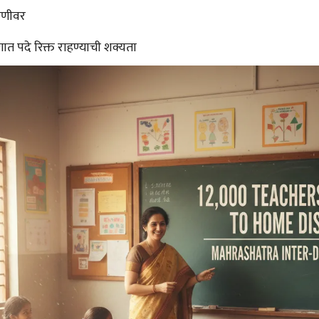
बणीवर
ागात पदे रिक्त राहण्याची शक्यता