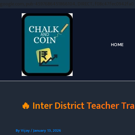
google.com, pub-4597686451866104, DIRECT, f08c47fec0942fa0
HOME
🔥 Inter District Teacher Tra
By
Vijay
/
January 13, 2026