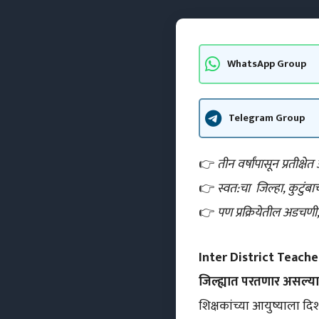
WhatsApp Group
Telegram Group
👉
तीन वर्षांपासून प्रतीक्
👉
स्वत:चा जिल्हा, कुट
👉
पण प्रक्रियेतील अडचणी,
Inter District Teacher
जिल्ह्यात परतणार असल्याच
शिक्षकांच्या आयुष्याला द