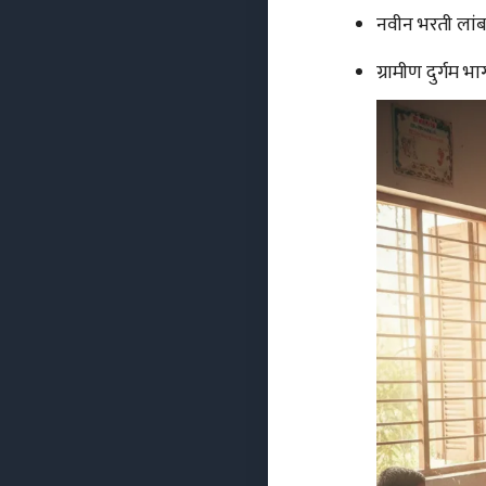
नवीन भरती लां
ग्रामीण दुर्गम भ