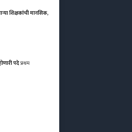
देणाऱ्या शिक्षकांची मानसिक,
 होणारी पदे
प्रथम